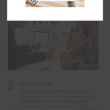
2
La conception
Notre bureau d’études élabore votre plan
personnalisé en fonction de vos envies, de
votre mode de vie, de votre budget, de
votre terrain et des normes en vigueur.