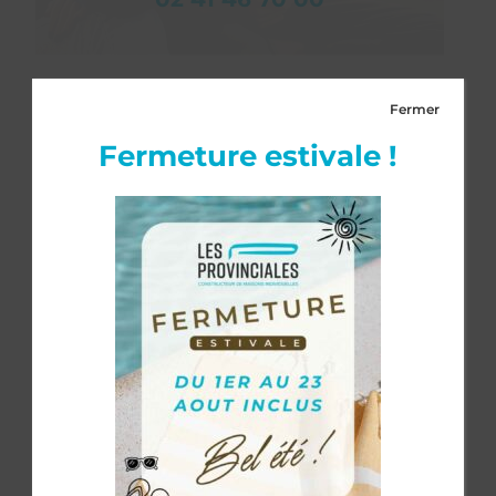
Fermer
Fermeture estivale !
Réalisons ensemble votre projet
de construction
Nous vous accompagnons sur les
différentes étapes de votre projet.
1
La découverte de votre projet
Rencontre avec l’un de nos conseillers pour
découvrir vos besoins, votre enveloppe
budgétaire et votre terrain.