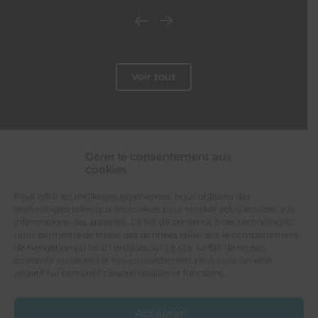
Voir tout
Gérer le consentement aux
cookies
LES PROVINCIALES
Votre constructeur de maison individuelle
Pour offrir les meilleures expériences, nous utilisons des
4 rue de Tours
technologies telles que les cookies pour stocker et/ou accéder aux
49300 CHOLET
informations des appareils. Le fait de consentir à ces technologies
nous permettra de traiter des données telles que le comportement
de navigation ou les ID uniques sur ce site. Le fait de ne pas
consentir ou de retirer son consentement peut avoir un effet
négatif sur certaines caractéristiques et fonctions.
Tél. 02 41 46 70 00
Accepter