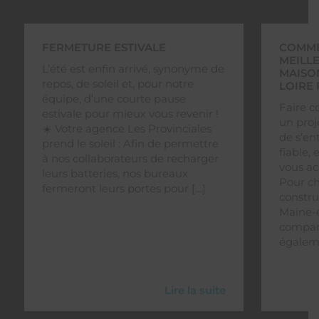
FERMETURE ESTIVALE
COMME
MEILL
L’été est enfin arrivé, synonyme de
MAISON
repos, de soleil et, pour notre
LOIRE
équipe, d’une courte pause
Faire c
estivale pour mieux vous revenir !
un proj
☀️ Votre agence Les Provinciales
de s’en
prend le soleil : Afin de permettre
fiable,
à nos collaborateurs de recharger
vous a
leurs batteries, nos bureaux
Pour ch
fermeront leurs portes pour […]
constru
Maine-et
comparer
égaleme
Lire la suite