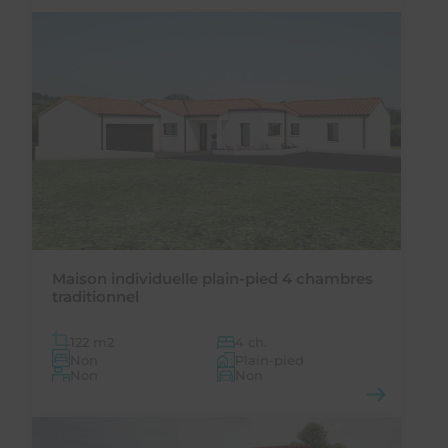
Maison individuelle plain-pied 4 chambres
traditionnel
122 m
2
4 ch.
Non
Plain-pied
Non
Non