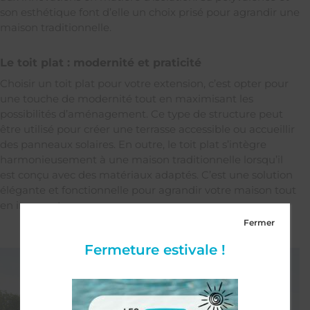
son esthétique font d’elle un choix prisé pour agrandir une
maison traditionnelle.
Le toit plat : modernité et praticité
Choisir un toit plat pour votre extension, c’est opter pour
une touche de modernité tout en maximisant les
possibilités d’aménagement. Ce type de structure peut
être utilisé pour créer une terrasse accessible ou accueillir
des panneaux solaires. En outre, le toit plat s’intègre
harmonieusement à une maison traditionnelle lorsqu’il
est conçu avec des matériaux adaptés. C’est une solution
élégante et fonctionnelle pour agrandir votre maison tout
en innovant.
Fermer
Fermeture estivale !