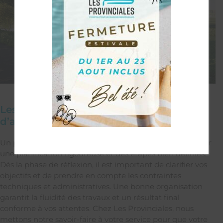
Les étapes clés de votre projet
d’agrandissement
Un projet d’extension de maison traditionnelle repose sur
une planification rigoureuse et des étapes bien définies.
Dès la phase de réflexion, il est important de clarifier vos
objectifs et de prendre en compte les contraintes
techniques et administratives. Une bonne organisation
garantit la fluidité des travaux et un résultat final
conforme à vos attentes. Chez Les Provinciales, nous
mettons notre savoir-faire à votre service pour que votre