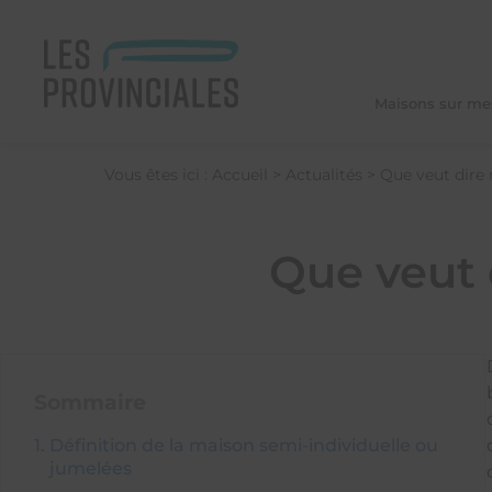
Maisons sur me
Vous êtes ici :
Accueil
>
Actualités
>
Que veut dire 
Nos Modèles de Maisons
Que veut
Style
Maison contemporaine
Sommaire
Maison traditionnelle
Définition de la maison semi-individuelle ou
jumelées
Maison plain-pied