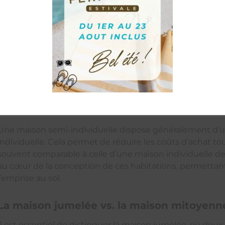
La structure : mur mitoyen et séparation 
Le principal élément caractéristique de la maison semi-i
maison voisine. Ce mur est conçu pour offrir une bonne i
confort et intimité à chaque occupant. La séparation des
terrasses, est également pensée pour préserver la tranqui
terrain disponible.
Le terrain et la surface habitable
Une maison semi-individuelle dispose généralement d’un
individuelle. Cela permet de réduire les coûts d’achat to
souvent comparable à celle d’une maison individuelle de t
au cœur de la conception de ces habitations, permettant 
l’emprise au sol.
La maison jumelée vs. la maison mitoyenn
Il est essentiel de distinguer la maison jumelée, où de