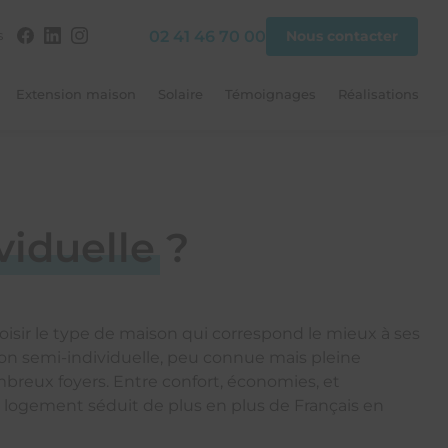
02 41 46 70 00
s
Nous contacter
Extension maison
Solaire
Témoignages
Réalisations
viduelle
?
es Provinciales, faites le choix du
esure
isir le type de maison qui correspond le mieux à ses
on semi-individuelle, peu connue mais pleine
ombreux foyers. Entre confort, économies, et
 logement séduit de plus en plus de Français en