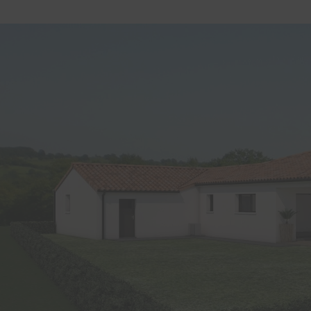
Les Herbiers
La Roche-sur-Yon