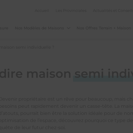
Accueil
Les Provinciales
Actualités et Conseil
sure
Nos Modèles de Maisons
Nos Offres Terrain + Maison
maison semi individuelle ?
 dire maison
semi indi
Avec l
Localisation
sur-m
Devenir propriétaire est un rêve pour beaucoup, mais cho
besoins peut rapidement devenir un casse-tête. La mais
Nantes
d’atouts, pourrait bien être la solution idéale pour de n
Angers
optimisation de l’espace, découvrez pourquoi ce type de
quête de leur futur chez-soi.
Cholet