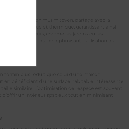
des espaces
ndividuelle est son mur mitoyen, partagé avec la
solation phonique et thermique, garantissant ainsi
 espaces extérieurs, comme les jardins ou les
llité de chacun tout en optimisant l’utilisation du
 terrain plus réduit que celui d’une maison
ut en bénéficiant d’une surface habitable intéressante,
aille similaire. L’optimisation de l’espace est souvent
d’offrir un intérieur spacieux tout en minimisant
e
ux maisons partagent un mur, de la maison mitoyenne,