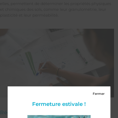
elles, permettent de déterminer les propriétés physiques
et chimiques des sols, comme leur granulométrie, leur
plasticité et leur perméabilité.
Fermer
Fermeture estivale !
Réglementation et normes