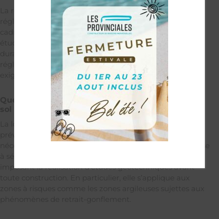
La réalisation d’une étude de sol est encadrée par des
réglementations strictes et des normes spécifiques. Ces
cadres législatifs assurent la qualité et la fiabilité des
études réalisées, garantissant ainsi la sécurité et la
durabilité des constructions. Connaître ces
réglementations est essentiel pour se conformer aux
exigences légales et éviter les complications.
Quel est l’impact de la loi Élan sur les études de
sol ?
La loi Élan impose certaines obligations en matière de
prévention des risques liés aux sols, renforçant ainsi la
nécessité des études géotechniques. Cette législation vise
à sécuriser les constructions et à prévenir les sinistres en
imposant la réalisation d’études géotechniques avant
toute construction. En particulier, elle s’applique aux
zones à risques comme les zones argileuses sujettes aux
phénomènes de retrait-gonflement.