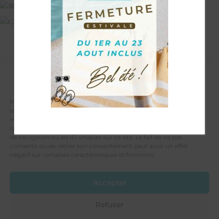
du 20 au 22 Février 2026
Retrouvez nous à notre stand !
Gérer le consentement aux
cookies
LES PROVINCIALES
Votre constructeur de maison individuelle
Pour offrir les meilleures expériences, nous utilisons des
4 rue de Tours
technologies telles que les cookies pour stocker et/ou accéder aux
49300 CHOLET
informations des appareils. Le fait de consentir à ces technologies
nous permettra de traiter des données telles que le comportement
de navigation ou les ID uniques sur ce site. Le fait de ne pas
consentir ou de retirer son consentement peut avoir un effet
négatif sur certaines caractéristiques et fonctions.
Tél. 02 41 46 70 00
Accepter
Nous contacter
Voir sur la carte
Refuser