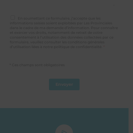
En soumettant ce formulaire, j’accepte que les
A
informations saisies soient exploitées par Les Provinciales
c
dans le cadre de ma demande d’information. Pour connaître
c
et exercer vos droits, notamment de retrait de votre
o
consentement à l’utilisation des données collectées par ce
formulaire, veuillez consulter les conditions générales
r
d’utilisation liées à notre politique de confidentialité.
*
d
R
G
P
D
*
Envoyer