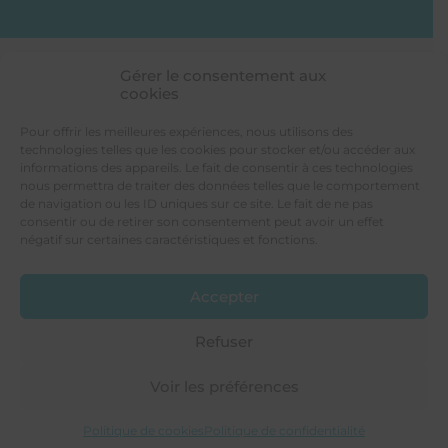
Gérer le consentement aux
cookies
LES PROVINCIALES
Votre constructeur de maison individuelle
Pour offrir les meilleures expériences, nous utilisons des
4 rue de Tours
technologies telles que les cookies pour stocker et/ou accéder aux
49300 CHOLET
informations des appareils. Le fait de consentir à ces technologies
nous permettra de traiter des données telles que le comportement
de navigation ou les ID uniques sur ce site. Le fait de ne pas
consentir ou de retirer son consentement peut avoir un effet
négatif sur certaines caractéristiques et fonctions.
Tél. 02 41 46 70 00
Accepter
Nous contacter
Voir sur la carte
Refuser
Voir les préférences
© 2026 - Les Provinciales
®
- Tous droits réservés -
Mentions
légales
-
Politique de confidentialité
-
Réalisation Planète
Communication
Politique de cookies
Politique de confidentialité