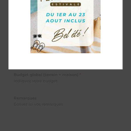
Téléphone
*
Possédez-vous un terrain ?
*
Oui
Non
Lieu de construction souhaité
*
Budget global (terrain + maison)
*
Remarques