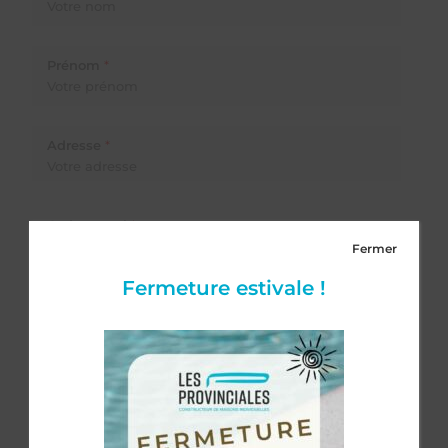
Prénom
*
Adresse
*
Code postal
*
Fermer
Fermeture estivale !
Ville
*
E-mail
*