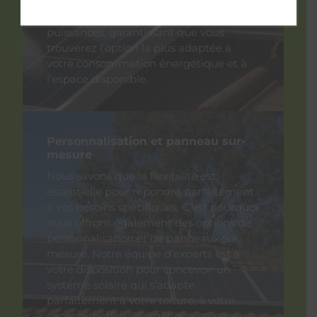
tous les accessoires nécessaires. Ils sont
disponibles dans une variété de
puissances, garantissant que vous
trouverez l’option la plus adaptée à
votre consommation énergétique et à
l’espace disponible.
Personnalisation et panneau sur-
mesure
Nous savons que la flexibilité est
essentielle pour répondre parfaitement
à vos besoins spécifiques. C’est pourquoi
nous offrons également des options de
personnalisation et de panneaux sur
mesure. Notre équipe d’experts est à
votre disposition pour concevoir un
système solaire qui s’adapte
parfaitement à votre toiture, à votre
consommation énergétique et à vos