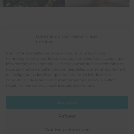
Gérer le consentement aux
cookies
LES PROVINCIALES
Votre constructeur de maison individuelle
Pour offrir les meilleures expériences, nous utilisons des
4 rue de Tours
technologies telles que les cookies pour stocker et/ou accéder aux
49300 CHOLET
informations des appareils. Le fait de consentir à ces technologies
nous permettra de traiter des données telles que le comportement
de navigation ou les ID uniques sur ce site. Le fait de ne pas
consentir ou de retirer son consentement peut avoir un effet
négatif sur certaines caractéristiques et fonctions.
Tél. 02 41 46 70 00
Accepter
Nous contacter
Voir sur la carte
Refuser
Voir les préférences
© 2026 - Les Provinciales
®
- Tous droits réservés -
Mentions