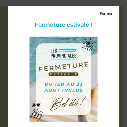
Fermer
Fermeture estivale !
Une sélection de kits
photovoltaïques prouvés et
éprouvés
Notre gamme de kits photovoltaïques a
été soigneusement sélectionnée pour
garantir performance, fiabilité et
durabilité. Chaque kit est le résultat
d’une recherche approfondie et d’une
sélection rigoureuse, assurant qu’ils
répondent aux standards les plus élevés
en termes de qualité et d’efficacité.
Nos kits comprennent tout le nécessaire
pour une installation complète : des
panneaux solaires de haute qualité, des
onduleurs, des systèmes de montage, et